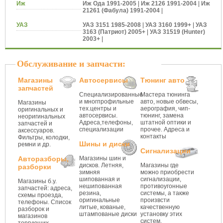
Иж
Иж Ода 1991-2005
|
Иж 2126 1991-2004
|
Иж
21261 (Фабула) 1991-2004
|
УАЗ
УАЗ 3151 1985-2008
|
УАЗ 3160 1999+
|
УАЗ
3163 (Патриот) 2005+
|
УАЗ 31519 (Hunter)
2003+
|
Обслуживание и запчасти:
Магазины
Автосервисы
Тюнинг авто
запчастей
Специализированные
Мастера тюнинга
и многпрофильные
авто, новые обвесы,
Магазины
тех.центры и
аерография, чип-
оригинальных и
автосервисы.
тюнинг, замена
неоригинальных
Адреса,телефоны,
штатной оптики и
запчастей и
специализации
прочее. Адреса и
аксессуаров.
контакты
Фильтры, колодки,
Шины и диски
ремни и др.
Сигнализации
Авторазборы,
Магазины шин и
дисков. Летняя,
Магазины где
разборки
зимняя
можно приобрести
шипованная и
сигнализации,
Магазины б.у.
нешипованная
противоугонные
запчастей: адреса,
резина,
системы, а также
схемы проезда,
оригинальные
произвсти
телефоны. Список
литые, кованые,
качественную
разборок и
штампованые диски
установку этих
магазинов
систем.