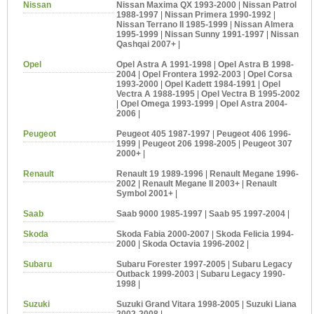
Nissan
Nissan Maxima QX 1993-2000
|
Nissan Patrol
1988-1997
|
Nissan Primera 1990-1992
|
Nissan Terrano II 1985-1999
|
Nissan Almera
1995-1999
|
Nissan Sunny 1991-1997
|
Nissan
Qashqai 2007+
|
Opel
Opel Astra A 1991-1998
|
Opel Astra B 1998-
2004
|
Opel Frontera 1992-2003
|
Opel Corsa
1993-2000
|
Opel Kadett 1984-1991
|
Opel
Vectra A 1988-1995
|
Opel Vectra B 1995-2002
|
Opel Omega 1993-1999
|
Opel Astra 2004-
2006
|
Peugeot
Peugeot 405 1987-1997
|
Peugeot 406 1996-
1999
|
Peugeot 206 1998-2005
|
Peugeot 307
2000+
|
Renault
Renault 19 1989-1996
|
Renault Megane 1996-
2002
|
Renault Megane II 2003+
|
Renault
Symbol 2001+
|
Saab
Saab 9000 1985-1997
|
Saab 95 1997-2004
|
Skoda
Skoda Fabia 2000-2007
|
Skoda Felicia 1994-
2000
|
Skoda Octavia 1996-2002
|
Subaru
Subaru Forester 1997-2005
|
Subaru Legacy
Outback 1999-2003
|
Subaru Legacy 1990-
1998
|
Suzuki
Suzuki Grand Vitara 1998-2005
|
Suzuki Liana
2002-2008
|