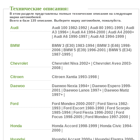
Технические описания:
В этом разделе представлены полные технические описания на следующие
марки автомобилей.
Всего в базе 135 описание. Выберите марку автомобиля, пожалуйста.
Audi
Audi 100 1982-1992
|
Audi 80 1991-1995
|
Audi
A3 1996+
|
Audi A4 1994-2000
|
Audi A4 2000+
|
Audi A6 1990-1997
|
Audi A8 1994-1999
|
BMW
BMW 3 (E30) 1983-1994
|
BMW 3 (E46) 1998-
2006
|
BMW 5 (E39) 1996-2001
|
BMW 5 (E34)
1987-1995
|
Chevrolet
Chevrolet Niva 2002+
|
Chevrolet Aveo 2003-
2008
|
Citroen
Citroen Xantia 1993-1998
|
Daewoo
Daewoo Nexia 1994+
|
Daewoo Espero 1999-
2001
|
Daewoo Lanos 1997+
|
Daewoo Matiz
1997+
|
Ford
Ford Mondeo 2000-2007
|
Ford Sierra 1982-
1993
|
Ford Escort 1980-1990
|
Ford Scorpio
1985-1994
|
Ford Fiesta 1996-2002
|
Ford
Focus 1998-2005
|
Ford Mondeo 1997-2000
|
Honda
Honda Accord 1998-1999
|
Honda Civic 1994-
2000
|
Hyundai
Hyundai Accent 2000+
|
Hyundai Elantra 2000-