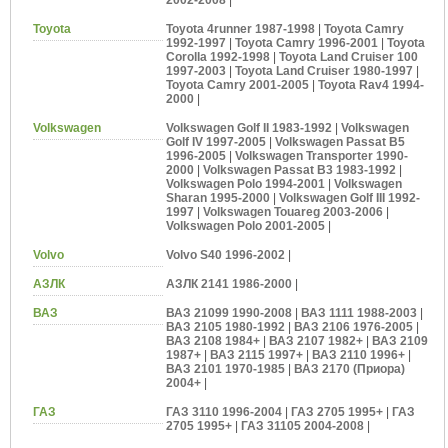
Toyota
Toyota 4runner 1987-1998
|
Toyota Camry
1992-1997
|
Toyota Camry 1996-2001
|
Toyota
Corolla 1992-1998
|
Toyota Land Cruiser 100
1997-2003
|
Toyota Land Cruiser 1980-1997
|
Toyota Camry 2001-2005
|
Toyota Rav4 1994-
2000
|
Volkswagen
Volkswagen Golf II 1983-1992
|
Volkswagen
Golf IV 1997-2005
|
Volkswagen Passat B5
1996-2005
|
Volkswagen Transporter 1990-
2000
|
Volkswagen Passat B3 1983-1992
|
Volkswagen Polo 1994-2001
|
Volkswagen
Sharan 1995-2000
|
Volkswagen Golf III 1992-
1997
|
Volkswagen Touareg 2003-2006
|
Volkswagen Polo 2001-2005
|
Volvo
Volvo S40 1996-2002
|
АЗЛК
АЗЛК 2141 1986-2000
|
ВАЗ
ВАЗ 21099 1990-2008
|
ВАЗ 1111 1988-2003
|
ВАЗ 2105 1980-1992
|
ВАЗ 2106 1976-2005
|
ВАЗ 2108 1984+
|
ВАЗ 2107 1982+
|
ВАЗ 2109
1987+
|
ВАЗ 2115 1997+
|
ВАЗ 2110 1996+
|
ВАЗ 2101 1970-1985
|
ВАЗ 2170 (Приора)
2004+
|
ГАЗ
ГАЗ 3110 1996-2004
|
ГАЗ 2705 1995+
|
ГАЗ
2705 1995+
|
ГАЗ 31105 2004-2008
|