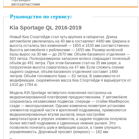
торгующих
автозапчастями
Руководство по сервису:
Kia Sportage QL 2016-2019
Новый Киа Спортейдж стал чуть крупнее в габаритах. Длина
автомобиля увеличилась на 40 мм и составляет 4480 мм. Ширина и
высота остались без изменений — 1855 и 1635 мм соответственно.
Высота автомобиля с рейлингами — 1655 мм. Размер колёсной
базы вырос на 30 мм — до 2670 мм. Объём багажного отделения —
503 литра. Полноразмерное запасное колесо сокращает полезный
объём до 491 литра. При этом багажник стал на 35 мм шире, а
погрузочная высота сократилась на 47 мм. Если сложить спинки
заднего сиденья, объём багажного отделения составит 1480
литров. Объём топливного бака — 62 литра. В зависимости от
модификации, снаряжённая масса Киа Спортейдж 4 варьируется от
1410 до 1784 кг.
Модель KIA Sportage четвёртого поколения построена на
модернизированной платформе предшественника. У автомобиля
сохранилась независимая подвеска: спереди — стойки МакФерсон;
сзади — многорычажная. Однако изменена геометрия установки
элементов ходовой части и креплений подрамника, применяются
модернизированные втулки рычагов, иные настройки
амортизаторов и упругих элементов, а задняя подвеска получила
более жёсткий подрамник и сдвоенные нижние рычаги. Это
позволило понизить шум и вибрацию шасси, а также улучшить
управляемость. Дорожный просвет (клиренс) — 182 мм.