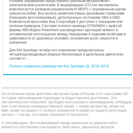
Рулевое управление представлено реечным механизмом с
электрическим усилителем. В модификации GT-Line автомобиль
комплектуется рулевым управлением R-MDPS с переменным шагом
зубьев на рейке. Все колёса укомплектованы дисковыми тормозами
(передние вентилируемые), дополненные системами ABS и EBD.
Компактный кроссовер Киа Спортейдж 4 доступен с передним или
полным приводом. Система полного привода DYNAMAX с муфтой
фирмы WIA Magna Powertrain распределяет крутящий момент в
оптимальном соотношении между передними и задними колёсами в
зависимости от дорожных условий, положения руля, скорости и
ускорения.
Для KIA Sportage четвёртого поколения предусмотрены
четырёхцилиндровые рядные бензиновые и дизельные двигатели,
соответст ...
Полное сервисное руководство Kia Sportage QL 2016-2019
По истечении срока действия авторских прав, в России этот срок равен 50-
ти годам, произведение переходит в общественное достояние. Это
обстоятельство позволяет свободно использовать произведение, соблюдая
при этом личные неимущественные права — право авторства, право на
имя, право на защиту от всякого искажения и право на защиту репутации
автора — так как, эти права охраняются бессрочно.
© Автомануалы. Вся информация представленная на данном сайте
является собственностью проекта, либо иных, указанных авторов.