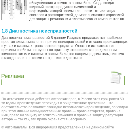
обслуживания и ремонта автомобиля. Сюда входит
широкий спектр продуктов химической и
нефтедобывающей промышленности - от чистящих
составов и растворителей, до масел, смазок и аэрозолей
для защиты резиновых и пластмассовых компонентов ав...
1.8 Диагностика неисправностей
Диагностика неисправностей В данном Разделе предлагается наиболее
простая схема выяснения причин неисправностей и отказов, происходящих
в узлах и системах транспортного средства. Отказы и их возможные
причины разбиты на группы по признаку отношения к определенным
компонентам или системам автомобиля, как например двигатель, система
охлаждения и т.п., кроме того, в тексте даются сс...
Реклама
По истечении срока действия авторских прав, в России этот срок равен 50-
ти годам, произведение переходит в общественное достояние. Это
обстоятельство позволяет свободно использовать произведение, соблюдая
при этом личные неимущественные права — право авторства, право на
имя, право на защиту от всякого искажения и право на защиту репутации
автора — так как, эти права охраняются бессрочно.
© Автомануалы. Вся информация представленная на данном сайте