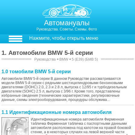
Автомануалы
Руководства. Советы. Схемы. Фото
Нажмите, чтобы открыть меню
1. Автомобили BMW 5-й серии
Руководства
￫
BMW
￫
5 (E39) (БМВ 5)
1.0 томобили BMW 5-й серии
Автомобили BMW 5-й серии В данном Руководстве рассматриваются
модели BMW 5-й серии с рядными шестицилиндровыми бензиновыми
двигателями (DOHC) 2.0, 2.3 и 2.8 л, выпуска с 12/95 г и турбодизельным
двигателем (SOHC) 2.5 л, выпуска с 3/96 г. Кроме того, представлены
избранные сведения (технические характеристики, регулировочные
данные, схемы электрооборудования, процедуры обслужива...
1.1 Идентификационные номера автомобиля
Идентификационные номера автомобиля Фирменная
табличка Фирменная табличка с паспортными данными
автомобиля расположена под капотом на правой боковой
стенке, а в некоторых случаях на левой верхней части