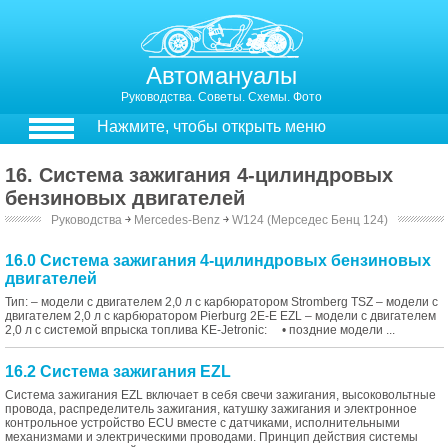
Автомануалы
Руководства. Советы. Схемы. Фото
Нажмите, чтобы открыть меню
16. Система зажигания 4-цилиндровых
бензиновых двигателей
Руководства
￫
Mercedes-Benz
￫
W124 (Мерседес Бенц 124)
16.0 Система зажигания 4-цилиндровых бензиновых
двигателей
Тип: – модели с двигателем 2,0 л с карбюратором Stromberg TSZ – модели с
двигателем 2,0 л с карбюратором Pierburg 2E-E EZL – модели с двигателем
2,0 л с системой впрыска топлива KE-Jetronic: • поздние модели ...
16.2 Система зажигания EZL
Система зажигания EZL включает в себя свечи зажигания, высоковольтные
провода, распределитель зажигания, катушку зажигания и электронное
контрольное устройство ECU вместе с датчиками, исполнительными
механизмами и электрическими проводами. Принцип действия системы