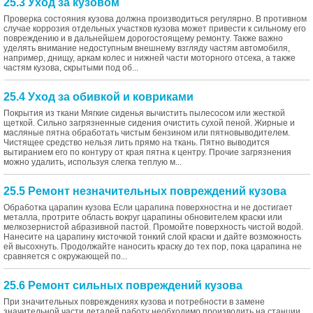
25.3 Уход за кузовом
Проверка состояния кузова должна производиться регулярно. В противном
случае коррозия отдельных участков кузова может привести к сильному его
повреждению и в дальнейшем дорогостоящему ремонту. Также важно
уделять внимание недоступным внешнему взгляду частям автомобиля,
например, днищу, аркам колес и нижней части моторного отсека, а также
частям кузова, скрытыми под об...
25.4 Уход за обивкой и ковриками
Покрытия из ткани Мягкие сиденья вычистить пылесосом или жесткой
щеткой. Сильно загрязненные сидения очистить сухой пеной. Жирные и
масляные пятна обработать чистым бензином или пятновыводителем.
Чистящее средство нельзя лить прямо на ткань. Пятно выводится
вытиранием его по контуру от края пятна к центру. Прочие загрязнения
можно удалить, используя слегка теплую м...
25.5 Ремонт незначительных повреждений кузова
Обработка царапин кузова Если царапина поверхностна и не достигает
металла, протрите область вокруг царапины обновителем краски или
мелкозернистой абразивной пастой. Промойте поверхность чистой водой.
Нанесите на царапину кисточкой тонкий слой краски и дайте возможность
ей высохнуть. Продолжайте наносить краску до тех пор, пока царапина не
сравняется с окружающей по...
25.6 Ремонт сильных повреждений кузова
При значительных повреждениях кузова и потребности в замене
значительной части деталей работу необходимо производить на станции