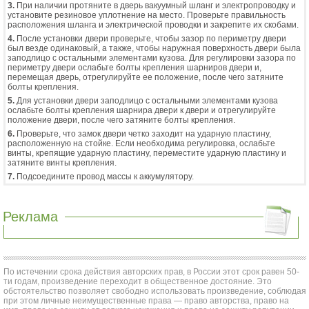
3.
При наличии протяните в дверь вакуумный шланг и электропроводку и
установите резиновое уплотнение на место. Проверьте правильность
расположения шланга и электрической проводки и закрепите их скобами.
4.
После установки двери проверьте, чтобы зазор по периметру двери
был везде одинаковый, а также, чтобы наружная поверхность двери была
заподлицо с остальными элементами кузова. Для регулировки зазора по
периметру двери ослабьте болты крепления шарниров двери и,
перемещая дверь, отрегулируйте ее положение, после чего затяните
болты крепления.
5.
Для установки двери заподлицо с остальными элементами кузова
ослабьте болты крепления шарнира двери к двери и отрегулируйте
положение двери, после чего затяните болты крепления.
6.
Проверьте, что замок двери четко заходит на ударную пластину,
расположенную на стойке. Если необходима регулировка, ослабьте
винты, крепящие ударную пластину, переместите ударную пластину и
затяните винты крепления.
7.
Подсоедините провод массы к аккумулятору.
Реклама
По истечении срока действия авторских прав, в России этот срок равен 50-
ти годам, произведение переходит в общественное достояние. Это
обстоятельство позволяет свободно использовать произведение, соблюдая
при этом личные неимущественные права — право авторства, право на