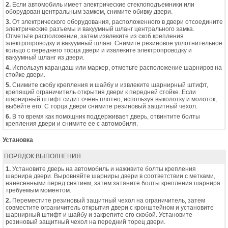
2.
Если автомобиль имеет электрические стеклоподъемники или
оборудован центральным замком, снимите обивку двери.
3.
От электрического оборудования, расположенного в двери отсоедините
электрические разъемы и вакуумный шланг центрального замка.
Отметьте расположение, затем извлеките из скоб крепления
электропроводку и вакуумный шланг. Снимите резиновое уплотнительное
кольцо с переднего торца двери и извлеките электропроводку и
вакуумный шланг из двери.
4.
Используя карандаш или маркер, отметьте расположение шарниров на
стойке двери.
5.
Снимите скобу крепления и шайбу и извлеките шарнирный штифт,
крепящий ограничитель открытия двери к передней стойке. Если
шарнирный штифт сидит очень плотно, используя выколотку и молоток,
выбейте его. С торца двери снимите резиновый защитный чехол.
6.
В то время как помощник поддерживает дверь, отвинтите болты
крепления двери и снимите ее с автомобиля.
Установка
ПОРЯДОК ВЫПОЛНЕНИЯ
1.
Установите дверь на автомобиль и наживите болты крепления
шарнира двери. Выровняйте шарниры двери в соответствии с метками,
нанесенными перед снятием, затем затяните болты крепления шарнира
требуемым моментом.
2.
Переместите резиновый защитный чехол на ограничитель, затем
совместите ограничитель открытия двери с кронштейном и установите
шарнирный штифт и шайбу и закрепите его скобой. Установите
резиновый защитный чехол на передний торец двери.