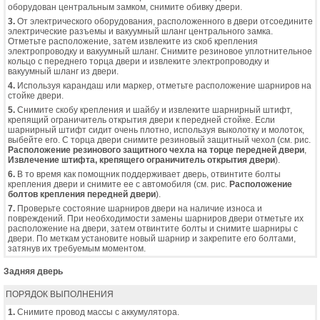
оборудован центральным замком, снимите обивку двери.
3.
От электрического оборудования, расположенного в двери отсоедините
электрические разъемы и вакуумный шланг центрального замка.
Отметьте расположение, затем извлеките из скоб крепления
электропроводку и вакуумный шланг. Снимите резиновое уплотнительное
кольцо с переднего торца двери и извлеките электропроводку и
вакуумный шланг из двери.
4.
Используя карандаш или маркер, отметьте расположение шарниров на
стойке двери.
5.
Снимите скобу крепления и шайбу и извлеките шарнирный штифт,
крепящий ограничитель открытия двери к передней стойке. Если
шарнирный штифт сидит очень плотно, используя выколотку и молоток,
выбейте его. С торца двери снимите резиновый защитный чехол (см. рис.
Расположение резинового защитного чехла на торце передней двери
,
Извлечение штифта, крепящего ограничитель открытия двери
).
6.
В то время как помощник поддерживает дверь, отвинтите болты
крепления двери и снимите ее с автомобиля (см. рис.
Расположение
болтов крепления передней двери
).
7.
Проверьте состояние шарниров двери на наличие износа и
повреждений. При необходимости замены шарниров двери отметьте их
расположение на двери, затем отвинтите болты и снимите шарниры с
двери. По меткам установите новый шарнир и закрепите его болтами,
затянув их требуемым моментом.
Задняя дверь
ПОРЯДОК ВЫПОЛНЕНИЯ
1.
Снимите провод массы с аккумулятора.