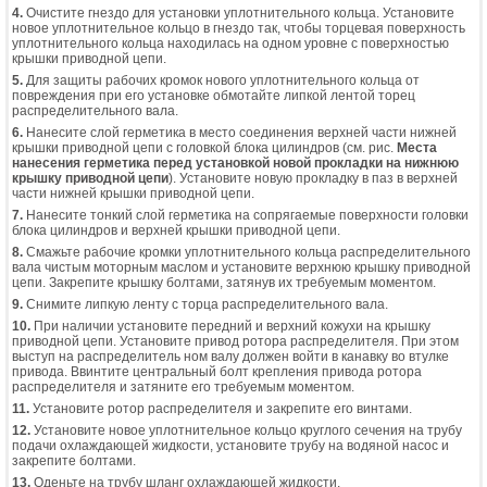
4.
Очистите гнездо для установки уплотнительного кольца. Установите
новое уплотнительное кольцо в гнездо так, чтобы торцевая поверхность
уплотнительного кольца находилась на одном уровне с поверхностью
крышки приводной цепи.
5.
Для защиты рабочих кромок нового уплотнительного кольца от
повреждения при его установке обмотайте липкой лентой торец
распределительного вала.
6.
Нанесите слой герметика в место соединения верхней части нижней
крышки приводной цепи с головкой блока цилиндров (см. рис.
Места
нанесения герметика перед установкой новой прокладки на нижнюю
крышку приводной цепи
). Установите новую прокладку в паз в верхней
части нижней крышки приводной цепи.
7.
Нанесите тонкий слой герметика на сопрягаемые поверхности головки
блока цилиндров и верхней крышки приводной цепи.
8.
Смажьте рабочие кромки уплотнительного кольца распределительного
вала чистым моторным маслом и установите верхнюю крышку приводной
цепи. Закрепите крышку болтами, затянув их требуемым моментом.
9.
Снимите липкую ленту с торца распределительного вала.
10.
При наличии установите передний и верхний кожухи на крышку
приводной цепи. Установите привод ротора распределителя. При этом
выступ на распределитель ном валу должен войти в канавку во втулке
привода. Ввинтите центральный болт крепления привода ротора
распределителя и затяните его требуемым моментом.
11.
Установите ротор распределителя и закрепите его винтами.
12.
Установите новое уплотнительное кольцо круглого сечения на трубу
подачи охлаждающей жидкости, установите трубу на водяной насос и
закрепите болтами.
13.
Оденьте на трубу шланг охлаждающей жидкости.