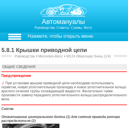
Автомануалы
Руководства. Советы. Схемы. Фото
Нажмите, чтобы открыть меню
5.8.1 Крышки приводной цепи
Руководства
￫
Mercedes-Benz
￫
W124 (Мерседес Бенц 124)
4.8. Крышки приводной цепи
4.8.1. Верхняя крышка приводной цепи
ОБЩИЕ СВЕДЕНИЯ
Предупреждение
При установке крышки приводной цепи необходимо использовать
герметик, новую уплотнительную прокладку и новое уплотнительное кольцо
круглого сечения трубы охлаждающей жидкости. Желательно также
произвести замену переднего уплотнительного кольца распределительного
вала.
Снятие
Отвинчивание центрального болта (1) для снятия привода ротора
распределителя (2)