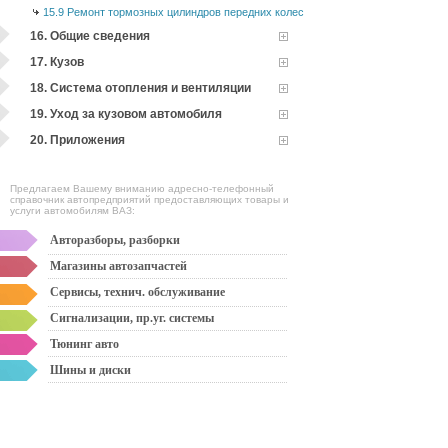
15.9 Ремонт тормозных цилиндров передних колес
16. Общие сведения
17. Кузов
18. Система отопления и вентиляции
19. Уход за кузовом автомобиля
20. Приложения
Предлагаем Вашему вниманию адресно-телефонный
справочник автопредприятий предоставляющих товары и
услуги автомобилям ВАЗ:
Авторазборы, разборки
Магазины автозапчастей
Сервисы, технич. обслуживание
Сигнализации, пр.уг. системы
Тюнинг авто
Шины и диски