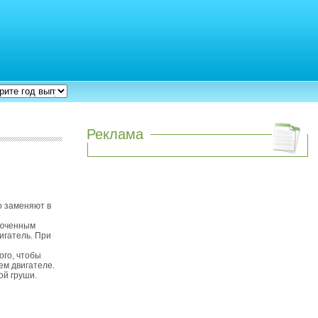
Реклама
о заменяют в
люченным
игатель. При
ого, чтобы
ем двигателе.
ой груши.