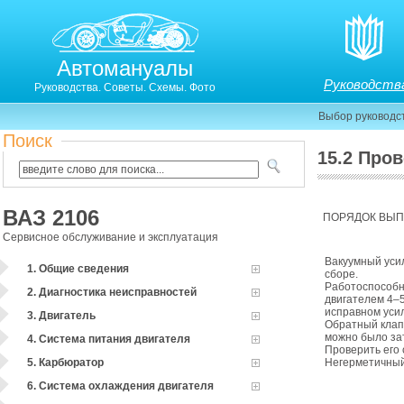
Автомануалы
Руководств
Руководства. Советы. Схемы. Фото
Выбор руководс
Поиск
15.2 Про
15.2. Проверка вакуумного усилителя тормозов
ВАЗ 2106
ПОРЯДОК ВЫ
Сервисное обслуживание и эксплуатация
Вакуумный усил
1. Общие сведения
сборе.
Работоспособн
2. Диагностика неисправностей
двигателем 4–
исправном уси
3. Двигатель
Обратный клапа
можно было за
4. Система питания двигателя
Проверить его
5. Карбюратор
Негерметичный
6. Система охлаждения двигателя