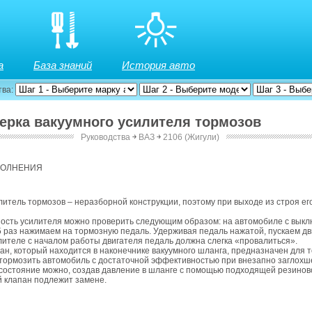
а
База знаний
История авто
тва:
верка вакуумного усилителя тормозов
Руководства
￫
ВАЗ
￫
2106 (Жигули)
ПОЛНЕНИЯ
итель тормозов – неразборной конструкции, поэтому при выходе из строя ег
ость усилителя можно проверить следующим образом: на автомобиле с вык
5 раз нажимаем на тормозную педаль. Удерживая педаль нажатой, пускаем дв
лителе с началом работы двигателя педаль должна слегка «провалиться».
н, который находится в наконечнике вакуумного шланга, предназначен для т
тормозить автомобиль с достаточной эффективностью при внезапно заглохш
 состояние можно, создав давление в шланге с помощью подходящей резинов
 клапан подлежит замене.