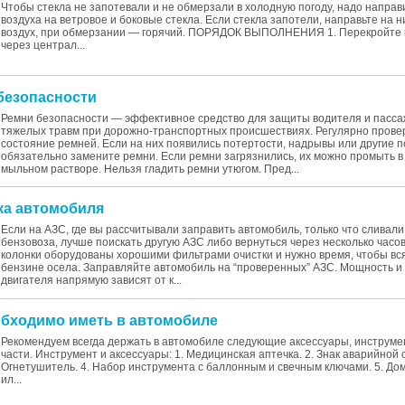
Чтобы стекла не запотевали и не обмерзали в холодную погоду, надо направ
воздуха на ветровое и боковые стекла. Если стекла запотели, направьте на 
воздух, при обмерзании — горячий. ПОРЯДОК ВЫПОЛНЕНИЯ 1. Перекройте 
через централ...
 безопасности
Ремни безопасности — эффективное средство для защиты водителя и пасса
тяжелых травм при дорожно-транспортных происшествиях. Регулярно прове
состояние ремней. Если на них появились потертости, надрывы или другие 
обязательно замените ремни. Если ремни загрязнились, их можно промыть в
мыльном растворе. Нельзя гладить ремни утюгом. Пред...
вка автомобиля
Если на АЗС, где вы рассчитывали заправить автомобиль, только что сливали
бензовоза, лучше поискать другую АЗС либо вернуться через несколько часов,
колонки оборудованы хорошими фильтрами очистки и нужно время, чтобы вся
бензине осела. Заправляйте автомобиль на “проверенных” АЗС. Мощность и
двигателя напрямую зависят от к...
еобходимо иметь в автомобиле
Рекомендуем всегда держать в автомобиле следующие аксессуары, инструме
части. Инструмент и аксессуары: 1. Медицинская аптечка. 2. Знак аварийной о
Огнетушитель. 4. Набор инструмента с баллонным и свечным ключами. 5. Дом
ил...