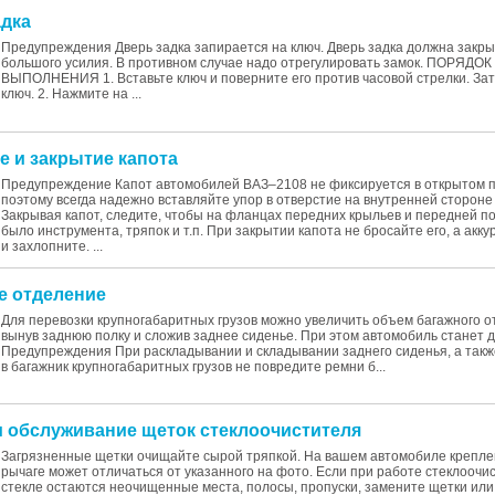
адка
Предупреждения Дверь задка запирается на ключ. Дверь задка должна закры
большого усилия. В противном случае надо отрегулировать замок. ПОРЯДОК
ВЫПОЛНЕНИЯ 1. Вставьте ключ и поверните его против часовой стрелки. За
ключ. 2. Нажмите на ...
е и закрытие капота
Предупреждение Капот автомобилей ВАЗ–2108 не фиксируется в открытом 
поэтому всегда надежно вставляйте упор в отверстие на внутренней стороне
Закрывая капот, следите, чтобы на фланцах передних крыльев и передней п
было инструмента, тряпок и т.п. При закрытии капота не бросайте его, а акк
и захлопните. ...
ое отделение
Для перевозки крупногабаритных грузов можно увеличить объем багажного о
вынув заднюю полку и сложив заднее сиденье. При этом автомобиль станет 
Предупреждения При раскладывании и складывании заднего сиденья, а такж
в багажник крупногабаритных грузов не повредите ремни б...
 и обслуживание щеток стеклоочистителя
Загрязненные щетки очищайте сырой тряпкой. На вашем автомобиле крепле
рычаге может отличаться от указанного на фото. Если при работе стеклоочи
стекле остаются неочищенные места, полосы, пропуски, замените щетки ил