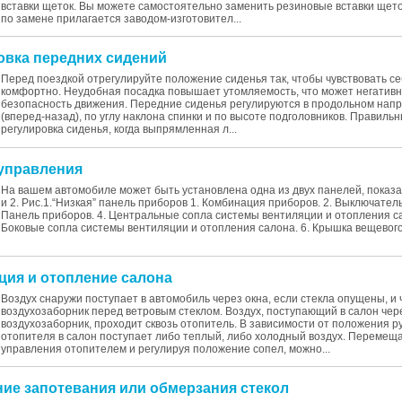
вставки щеток. Вы можете самостоятельно заменить резиновые вставки щето
по замене прилагается заводом-изготовител...
ровка передних сидений
Перед поездкой отрегулируйте положение сиденья так, чтобы чувствовать се
комфортно. Неудобная посадка повышает утомляемость, что может негативн
безопасность движения. Передние сиденья регулируются в продольном нап
(вперед-назад), по углу наклона спинки и по высоте подголовников. Правиль
регулировка сиденья, когда выпрямленная л...
 управления
На вашем автомобиле может быть установлена одна из двух панелей, показа
и 2. Рис.1.“Низкая” панель приборов 1. Комбинация приборов. 2. Выключатель
Панель приборов. 4. Центральные сопла системы вентиляции и отопления са
Боковые сопла системы вентиляции и отопления салона. 6. Крышка вещевого
яция и отопление салона
Воздух снаружи поступает в автомобиль через окна, если стекла опущены, и 
воздухозаборник перед ветровым стеклом. Воздух, поступающий в салон чер
воздухозаборник, проходит сквозь отопитель. В зависимости от положения р
отопителя в салон поступает либо теплый, либо холодный воздух. Перемеща
управления отопителем и регулируя положение сопел, можно...
ение запотевания или обмерзания стекол