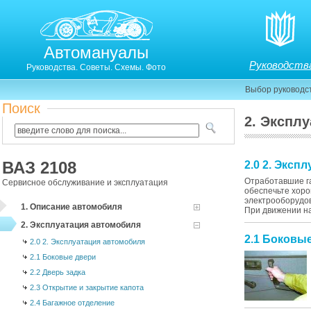
Автомануалы
Руководств
Руководства. Советы. Схемы. Фото
Выбор руководс
Поиск
2. Экспл
ВАЗ 2108
2.0 2. Эксп
Отработавшие га
Сервисное обслуживание и эксплуатация
обеспечьте хоро
электрооборудов
1. Описание автомобиля
При движении на
2. Эксплуатация автомобиля
2.1 Боковы
2.0 2. Эксплуатация автомобиля
2.1 Боковые двери
2.2 Дверь задка
2.3 Открытие и закрытие капота
2.4 Багажное отделение