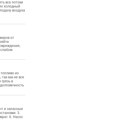
ить все потоки
них холодный
подачу воздуха
жиров от
ряйте
повреждения,
 слабом
 топливо из
 так как не все
 грязь в
 долговечность
нт и запасные
становки. 3.
крат. 6. Насос