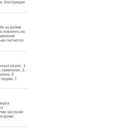
к. Инструкция
бя за рулем
о повлиять на
равлении
ным считается
нных на рис. 1
 зажигания. 3.
лона. 5.
 ящика. 7.
через
ез
учки заслонки
я ручки