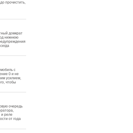
до прочистить,
тный домкрат
под нижнюю
Предупреждения
сегда
омобиль с
ение 0 и не
шим усилием,
его, чтобы
ервую очередь
ератора,
р и реле
ости от года