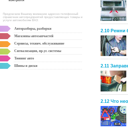
контроля
Предлагаем Вашему вниманию адресно-телефонный
справочник автопредприятий предоставляющих товары и
услуги автомобилям ВАЗ:
Авторазборы, разборки
2.10 Ремни
Магазины автозапчастей
Сервисы, технич. обслуживание
Сигнализации, пр.уг. системы
Тюнинг авто
2.11 Запра
Шины и диски
2.12 Что н