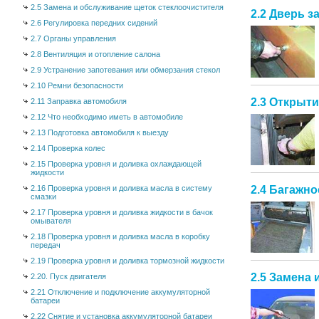
2.5 Замена и обслуживание щеток стеклоочистителя
2.2 Дверь з
2.6 Регулировка передних сидений
2.7 Органы управления
2.8 Вентиляция и отопление салона
2.9 Устранение запотевания или обмерзания стекол
2.10 Ремни безопасности
2.3 Открыти
2.11 Заправка автомобиля
2.12 Что необходимо иметь в автомобиле
2.13 Подготовка автомобиля к выезду
2.14 Проверка колес
2.15 Проверка уровня и доливка охлаждающей
жидкости
2.4 Багажн
2.16 Проверка уровня и доливка масла в систему
смазки
2.17 Проверка уровня и доливка жидкости в бачок
омывателя
2.18 Проверка уровня и доливка масла в коробку
передач
2.19 Проверка уровня и доливка тормозной жидкости
2.5 Замена
2.20. Пуск двигателя
2.21 Отключение и подключение аккумуляторной
батареи
2.22 Снятие и установка аккумуляторной батареи