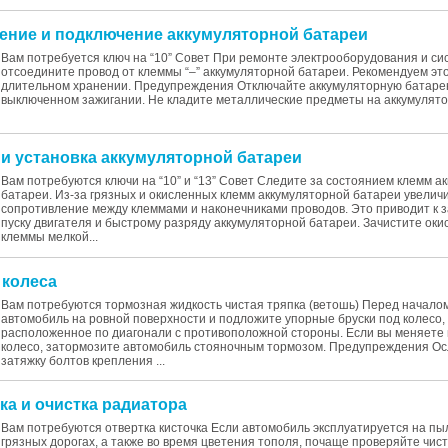
чение и подключение аккумуляторной батареи
Вам потребуется ключ на “10” Cовет При ремонте электрооборудования и с
отсоедините провод от клеммы “–” аккумуляторной батареи. Рекомендуем это
длительном хранении. Предупреждения Отключайте аккумуляторную батаре
выключенном зажигании. Не кладите металлические предметы на аккумулятор
 и установка аккумуляторной батареи
Вам потребуются ключи на “10” и “13” Cовет Следите за состоянием клемм а
батареи. Из-за грязных и окисленных клемм аккумуляторной батареи увелич
сопротивление между клеммами и наконечниками проводов. Это приводит к 
пуску двигателя и быстрому разряду аккумуляторной батареи. Зачистите ок
клеммы мелкой...
 колеса
Вам потребуются тормозная жидкость чистая тряпка (ветошь) Перед начало
автомобиль на ровной поверхности и подложите упорные бруски под колесо,
расположенное по диагонали с противоположной стороны. Если вы меняете
колесо, затормозите автомобиль стояночным тормозом. Предупреждения О
затяжку болтов крепления ...
ка и очистка радиатора
Вам потребуются отвертка кисточка Если автомобиль эксплуатируется на пы
грязных дорогах, а также во время цветения тополя, почаще проверяйте чис