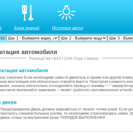
а
База знаний
История авто
тва:
уатация автомобиля
Руководства
￫
ВАЗ
￫
2108 (Лада Самара)
луатация автомобиля
зы токсичны! Если необходимо завести двигатель в гараже или другом поме
шую вентиляцию или обязательно откройте ворота. Приступая к ремонту ил
ания, сначала обязательно отсоединяйте провод от клеммы “—” аккумулято
катом не выключайте зажигание — может сработать противоугонное устройст
е двери
Предупреждения Дверь должна закрываться от легкого толчка рукой. Если дл
прилагать слишком большое усилие, то необходимо отрегулировать замок. З
дверь только за внутреннюю ручку. ПОРЯДОК ВЫПОЛНЕНИЯ ...