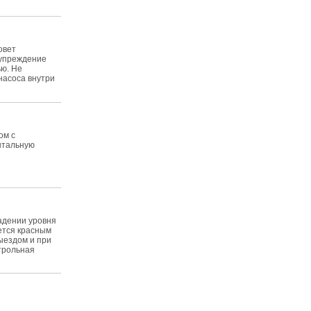
овет
дупреждение
ю. Не
насоса внутри
ом с
нтальную
падении уровня
ется красным
ыездом и при
нтрольная