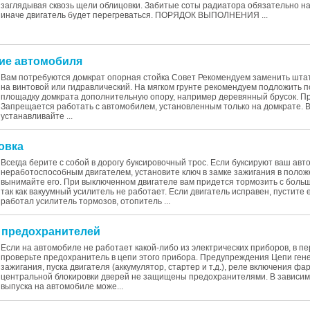
заглядывая сквозь щели облицовки. Забитые соты радиатора обязательно на
иначе двигатель будет перегреваться. ПОРЯДОК ВЫПОЛНЕНИЯ ...
тие автомобиля
Вам потребуются домкрат опорная стойка Cовет Рекомендуем заменить шта
на винтовой или гидравлический. На мягком грунте рекомендуем подложить 
площадку домкрата дополнительную опору, например деревянный брусок. 
Запрещается работать с автомобилем, установленным только на домкрате. В
устанавливайте ...
овка
Всегда берите с собой в дорогу буксировочный трос. Если буксируют ваш авт
неработоспособным двигателем, установите ключ в замке зажигания в полож
вынимайте его. При выключенном двигателе вам придется тормозить с боль
так как вакуумный усилитель не работает. Если двигатель исправен, пустите 
работал усилитель тормозов, отопитель ...
а предохранителей
Если на автомобиле не работает какой-либо из электрических приборов, в п
проверьте предохранитель в цепи этого прибора. Предупреждения Цепи ген
зажигания, пуска двигателя (аккумулятор, стартер и т.д.), реле включения фа
центральной блокировки дверей не защищены предохранителями. В зависим
выпуска на автомобиле може...