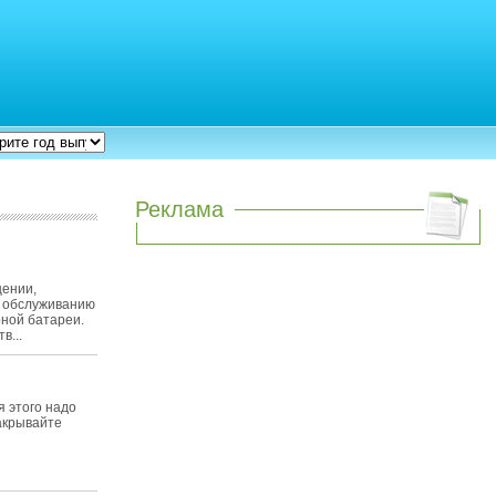
Реклама
щении,
и обслуживанию
рной батареи.
в...
я этого надо
акрывайте