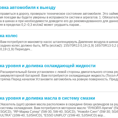
товка автомобиля к выезду
тправиться в дорогу, проверьте техническое состояние автомобиля. Это займ
емя поездки вы будете уверены в исправности систем и агрегатов. 1. Обязате
а в шинах и при необходимости доведите его до рекомендованного для данно
я в пределах 0,2–0,3 кгс/см2 может ухудшить парам...
ка колес
Вам потребуются манометр насос штангенциркуль Давление воздуха в шина
задних колес должно быть, МПа (кгс/см2): 155/70R13 0,19 (1,9) 165/70R13 0,2 
0,19 (1,9) Периодич...
рка уровня и доливка охлаждающей жидкости
Расширительный бачок установлен с левой стороны двигательного отсека ря
аккумуляторной батареей. Вам потребуются охлаждающая жидкость (Тосол-А
тряпка Перед началом Установите автомобиль на ровную поверхность. Пред
ка уровня и доливка масла в систему смазки
Указатель (щуп) уровня масла расположен в середине блока цилиндров за р
системы охлаждения. Вам потребуются моторное масло “ЛУКОЙЛ-Арктик” (5W
SG/CD), “ЯР-Марка Супер” (5W-30, 5W-40; SG/CD), “Новойл Синт” (5W-30; SG
ULTRA” (10W-40; SJ/SH/CD), “ESSO UNIFLO” (15W-40; SJ/SH/CD) вор...