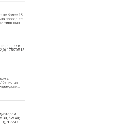
ет не более 15
льно проверьте
го типа шин.
х передних и
(2,0) 175/70R13
дом с
40) чистая
упреждени...
адиатором
-30, 5W-40;
/CD), “ESSO