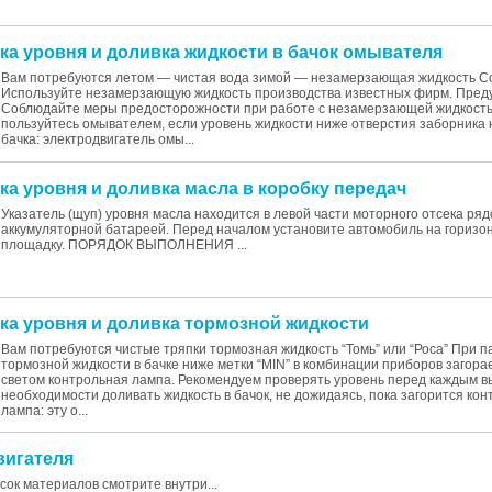
рка уровня и доливка жидкости в бачок омывателя
Вам потребуются летом — чистая вода зимой — незамерзающая жидкость С
Используйте незамерзающую жидкость производства известных фирм. Пре
Соблюдайте меры предосторожности при работе с незамерзающей жидкость
пользуйтесь омывателем, если уровень жидкости ниже отверстия заборника 
бачка: электродвигатель омы...
ка уровня и доливка масла в коробку передач
Указатель (щуп) уровня масла находится в левой части моторного отсека ряд
аккумуляторной батареей. Перед началом установите автомобиль на горизо
площадку. ПОРЯДОК ВЫПОЛНЕНИЯ ...
рка уровня и доливка тормозной жидкости
Вам потребуются чистые тряпки тормозная жидкость “Томь” или “Роса” При 
тормозной жидкости в бачке ниже метки “MIN” в комбинации приборов загора
светом контрольная лампа. Рекомендуем проверять уровень перед каждым в
необходимости доливать жидкость в бачок, не дожидаясь, пока загорится ко
лампа: эту о...
двигателя
исок материалов смотрите внутри...