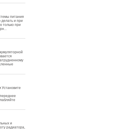
истемы питания
 делать и при
ю только при
н...
ккумуляторной
ивается
затрудненному
исленные
м Установите
 переднее
слабляйте
льных и
тоту радиатора,