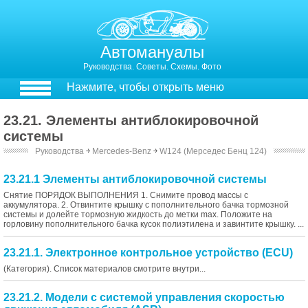
Автомануалы
Руководства. Советы. Схемы. Фото
Нажмите, чтобы открыть меню
23.21. Элементы антиблокировочной
системы
Руководства
￫
Mercedes-Benz
￫
W124 (Мерседес Бенц 124)
23.21.1 Элементы антиблокировочной системы
Снятие ПОРЯДОК ВЫПОЛНЕНИЯ 1. Снимите провод массы с
аккумулятора. 2. Отвинтите крышку с пополнительного бачка тормозной
системы и долейте тормозную жидкость до метки max. Положите на
горловину пополнительного бачка кусок полиэтилена и завинтите крышку. ...
23.21.1. Электронное контрольное устройство (ECU)
(Категория). Список материалов смотрите внутри...
23.21.2. Модели с системой управления скоростью