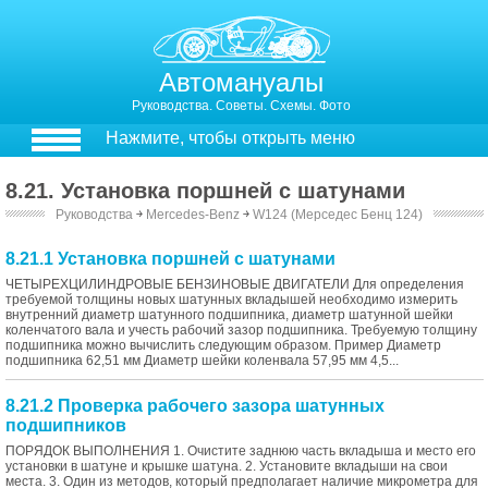
Автомануалы
Руководства. Советы. Схемы. Фото
Нажмите, чтобы открыть меню
8.21. Установка поршней с шатунами
Руководства
￫
Mercedes-Benz
￫
W124 (Мерседес Бенц 124)
8.21.1 Установка поршней с шатунами
ЧЕТЫРЕХЦИЛИНДРОВЫЕ БЕНЗИНОВЫЕ ДВИГАТЕЛИ Для определения
требуемой толщины новых шатунных вкладышей необходимо измерить
внутренний диаметр шатунного подшипника, диаметр шатунной шейки
коленчатого вала и учесть рабочий зазор подшипника. Требуемую толщину
подшипника можно вычислить следующим образом. Пример Диаметр
подшипника 62,51 мм Диаметр шейки коленвала 57,95 мм 4,5...
8.21.2 Проверка рабочего зазора шатунных
подшипников
ПОРЯДОК ВЫПОЛНЕНИЯ 1. Очистите заднюю часть вкладыша и место его
установки в шатуне и крышке шатуна. 2. Установите вкладыши на свои
места. 3. Один из методов, который предполагает наличие микрометра для