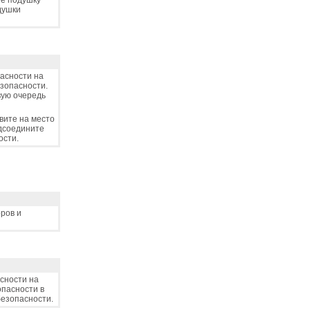
те подушку
душки
асности на
езопасности.
вую очередь
вите на место
одсоедините
ости.
ров и
сности на
опасности в
безопасности.