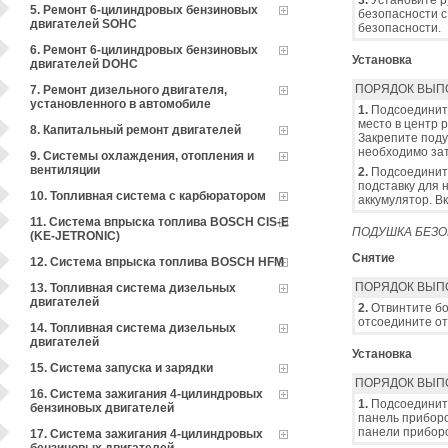
3.
Установите р
5. Ремонт 6-цилиндровых бензиновых
безопасности с
двигателей SOHC
безопасности.
6. Ремонт 6-цилиндровых бензиновых
Установка
двигателей DOHC
ПОРЯДОК ВЫП
7. Ремонт дизельного двигателя,
установленного в автомобиле
1.
Подсоедините
место в центр 
8. Капитальный ремонт двигателей
Закрепите поду
необходимо зат
9. Системы охлаждения, отопления и
вентиляции
2.
Подсоедините
подставку для 
10. Топливная система с карбюратором
аккумулятор. В
11. Система впрыска топлива BOSCH CIS-E
ПОДУШКА БЕЗ
(KE-JETRONIC)
Снятие
12. Система впрыска топлива BOSCH HFM
ПОРЯДОК ВЫП
13. Топливная система дизельных
двигателей
2.
Отвинтите бо
отсоедините от
14. Топливная система дизельных
двигателей
Установка
15. Система запуска и зарядки
ПОРЯДОК ВЫП
16. Система зажигания 4-цилиндровых
1.
Подсоедините
бензиновых двигателей
панель приборо
панели приборо
17. Система зажигания 4-цилиндровых