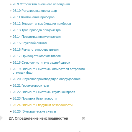
26.9 Устройства внешнего освещения
26.10 Регулировка света фар
26.11 Комбинация приборов
26.12 Элементы комбинации приборов
26.13 Трос привода спидометра
26.14 Подсветка прикуривателя
26.15 Звуковой сигнал
26.16 Рычаг стеклоочистителя
26.17 Привод стеклоочистителя
26.18 Стеклоочиститель задней двери
26.19 Элементы системы омывателя ветрового
стекла и фар
26.20. Звуковоспроизводящее оборудования
26.21 Громкоговорители
26.22 Элементы системы круиз-контроля
26.23 Подушка безопасности
26.24 Элементы подушки безопасности
26.25. Электрические схемы
27. Определение неисправностей