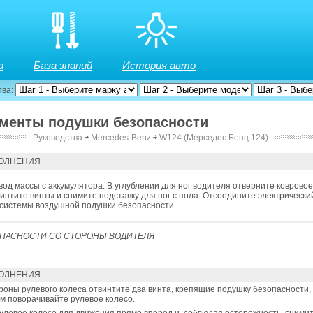
а
База знаний
История авто
тва:
ементы подушки безопасности
Руководства
￫
Mercedes-Benz
￫
W124 (Мерседес Бенц 124)
ОЛНЕНИЯ
од массы с аккумулятора. В углублении для ног водителя отверните коврово
винтите винты и снимите подставку для ног с пола. Отсоедините электрическ
 системы воздушной подушки безопасности.
ПАСНОСТИ СО СТОРОНЫ ВОДИТЕЛЯ
ОЛНЕНИЯ
роны рулевого колеса отвинтите два винта, крепящие подушку безопасности,
ам поворачивайте рулевое колесо.