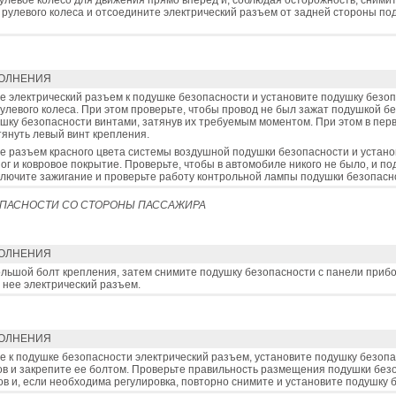
улевое колесо для движения прямо вперед и, соблюдая осторожность, сними
 рулевого колеса и отсоедините электрический разъем от задней стороны по
ОЛНЕНИЯ
 электрический разъем к подушке безопасности и установите подушку безоп
рулевого колеса. При этом проверьте, чтобы провод не был зажат подушкой б
шку безопасности винтами, затянув их требуемым моментом. При этом в пер
януть левый винт крепления.
 разъем красного цвета системы воздушной подушки безопасности и устано
ног и ковровое покрытие. Проверьте, чтобы в автомобиле никого не было, и п
ключите зажигание и проверьте работу контрольной лампы подушки безопасн
ОПАСНОСТИ СО СТОРОНЫ ПАССАЖИРА
ОЛНЕНИЯ
льшой болт крепления, затем снимите подушку безопасности с панели прибо
 нее электрический разъем.
ОЛНЕНИЯ
 к подушке безопасности электрический разъем, установите подушку безопа
в и закрепите ее болтом. Проверьте правильность размещения подушки без
в и, если необходима регулировка, повторно снимите и установите подушку 