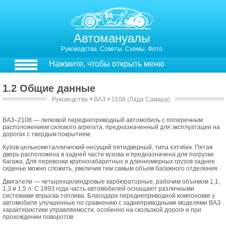
Автомануалы
Руководства. Советы. Схемы. Фото
Нажмите, чтобы открыть меню
1.2 Общие данные
Руководства
￫
ВАЗ
￫
2108 (Лада Самара)
1.3. Общие данные
ВАЗ–2108 — легковой переднеприводный автомобиль с поперечным
расположением силового агрегата, предназначенный для эксплуатации на
дорогах с твердым покрытием.
Кузов цельнометаллический несущий пятидверный, типа хэтчбек. Пятая
дверь расположена в задней части кузова и предназначена для погрузки
багажа. Для перевозки крупногабаритных и длинномерных грузов заднее
сиденье можно сложить, увеличив тем самым объем багажного отделения.
Двигатели — четырехцилиндровые карбюраторные, рабочим объемом 1,1,
1,3 и 1,5 л. С 1993 года часть автомобилей оснащают различными
системами впрыска топлива. Благодаря переднеприводной компоновке у
автомобиля улучшенные по сравнению с заднеприводными моделями ВАЗ
характеристики управляемости, особенно на скользкой дороге и при
прохождении поворотов.