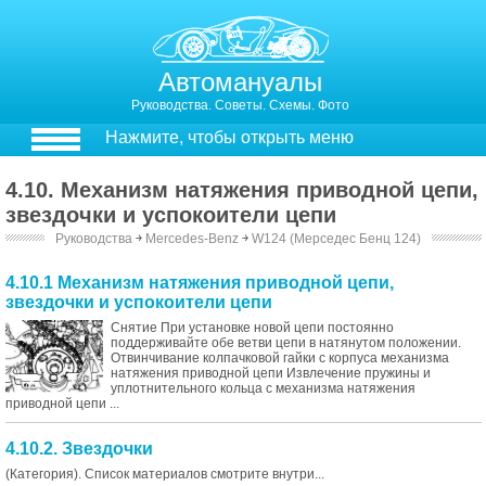
Автомануалы
Руководства. Советы. Схемы. Фото
Нажмите, чтобы открыть меню
4.10. Механизм натяжения приводной цепи,
звездочки и успокоители цепи
Руководства
￫
Mercedes-Benz
￫
W124 (Мерседес Бенц 124)
4.10.1 Механизм натяжения приводной цепи,
звездочки и успокоители цепи
Снятие При установке новой цепи постоянно
поддерживайте обе ветви цепи в натянутом положении.
Отвинчивание колпачковой гайки с корпуса механизма
натяжения приводной цепи Извлечение пружины и
уплотнительного кольца с механизма натяжения
приводной цепи ...
4.10.2. Звездочки
(Категория). Список материалов смотрите внутри...