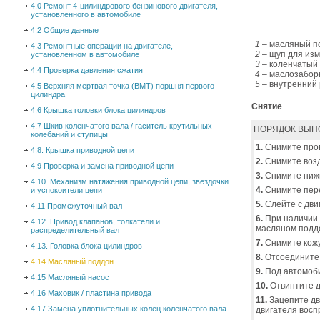
4.0 Ремонт 4-цилиндрового бензинового двигателя,
установленного в автомобиле
4.2 Общие данные
1
– масляный п
4.3 Ремонтные операции на двигателе,
2
– щуп для изм
установленном в автомобиле
3
– коленчатый 
4.4 Проверка давления сжатия
4
– маслозабор
5
– внутренний 
4.5 Верхняя мертвая точка (ВМТ) поршня первого
цилиндра
Снятие
4.6 Крышка головки блока цилиндров
4.7 Шкив коленчатого вала / гаситель крутильных
ПОРЯДОК ВЫП
колебаний и ступицы
1.
Снимите пров
4.8. Крышка приводной цепи
2.
Снимите воз
4.9 Проверка и замена приводной цепи
3.
Снимите нижн
4.10. Механизм натяжения приводной цепи, звездочки
4.
Снимите пере
и успокоители цепи
5.
Слейте с дви
4.11 Промежуточный вал
6.
При наличии 
4.12. Привод клапанов, толкатели и
масляном подд
распределительный вал
7.
Снимите кожу
4.13. Головка блока цилиндров
8.
Отсоедините 
4.14 Масляный поддон
9.
Под автомоби
4.15 Масляный насос
10.
Отвинтите д
4.16 Маховик / пластина привода
11.
Зацепите дв
4.17 Замена уплотнительных колец коленчатого вала
двигателя вос