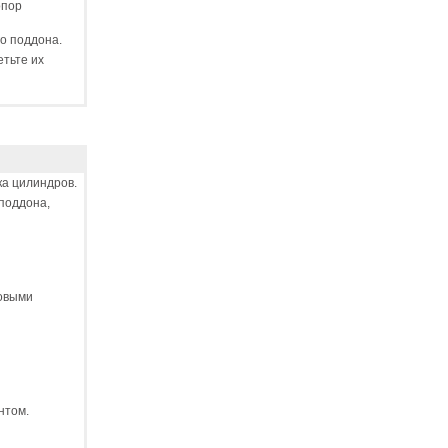
опор
о поддона.
тьте их
ка цилиндров.
поддона,
новыми
нтом.