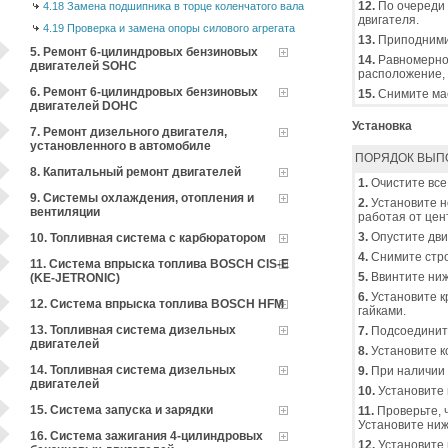
12.
По очереди 
4.18 Замена подшипника в торце коленчатого вала
двигателя.
4.19 Проверка и замена опоры силового агрегата
13.
Приподнимит
5. Ремонт 6-цилиндровых бензиновых
14.
Равномерно 
двигателей SOHC
расположение, 
6. Ремонт 6-цилиндровых бензиновых
15.
Снимите мас
двигателей DOHC
Установка
7. Ремонт дизельного двигателя,
установленного в автомобиле
ПОРЯДОК ВЫП
8. Капитальный ремонт двигателей
1.
Очистите все
9. Системы охлаждения, отопления и
2.
Установите н
вентиляции
работая от цен
3.
Опустите дви
10. Топливная система с карбюратором
4.
Снимите стро
11. Система впрыска топлива BOSCH CIS-E
5.
Ввинтите ниж
(KE-JETRONIC)
6.
Установите к
12. Система впрыска топлива BOSCH HFM
гайками.
13. Топливная система дизельных
7.
Подсоедините
двигателей
8.
Установите к
14. Топливная система дизельных
9.
При наличии 
двигателей
10.
Установите 
15. Система запуска и зарядки
11.
Проверьте, 
Установите ниж
16. Система зажигания 4-цилиндровых
12.
Установите