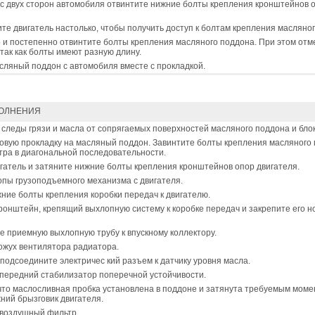
с двух сторон автомобиля отвинтите нижние болты крепления кронштейнов 
е двигатель настолько, чтобы получить доступ к болтам крепления масляног
и постепенно отвинтите болты крепления масляного поддона. При этом отме
так как болты имеют разную длину.
ляный поддон с автомобиля вместе с прокладкой.
ОЛНЕНИЯ
 следы грязи и масла от сопрягаемых поверхностей масляного поддона и бло
овую прокладку на масляный поддон. Завинтите болты крепления масляного 
тра в диагональной последовательности.
гатель и затяните нижние болты крепления кронштейнов опор двигателя.
пы грузоподъемного механизма с двигателя.
ние болты крепления коробки передач к двигателю.
ронштейн, крепящий выхлопную систему к коробке передач и закрепите его 
 приемную выхлопную трубу к впускному коллектору.
ожух вентилятора радиатора.
подсоедините электричес кий разъем к датчику уровня масла.
передний стабилизатор поперечной устойчивости.
что маслосливная пробка установлена в поддоне и затянута требуемым моме
ний брызговик двигателя.
 воздушный фильтр.