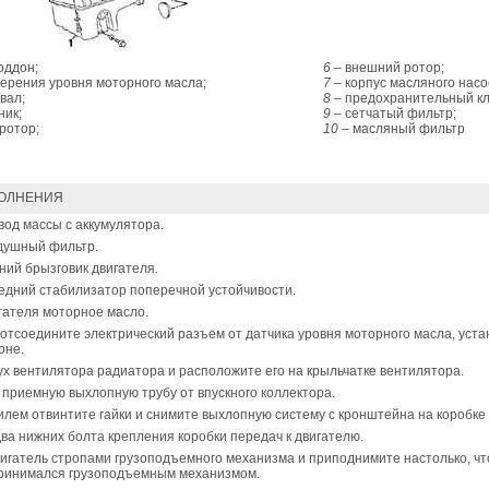
оддон;
6
– внешний ротор;
ерения уровня моторного масла;
7
– корпус масляного насо
вал;
8
– предохранительный кл
ник;
9
– сетчатый фильтр;
ротор;
10
– масляный фильтр
ОЛНЕНИЯ
од массы с аккумулятора.
душный фильтр.
ий брызговик двигателя.
дний стабилизатор поперечной устойчивости.
гателя моторное масло.
отсоедините электрический разъем от датчика уровня моторного масла, уста
оне.
х вентилятора радиатора и расположите его на крыльчатке вентилятора.
приемную выхлопную трубу от впускного коллектора.
лем отвинтите гайки и снимите выхлопную систему с кронштейна на коробке
ва нижних болта крепления коробки передач к двигателю.
игатель стропами грузоподъемного механизма и приподнимите настолько, чт
принимался грузоподъемным механизмом.