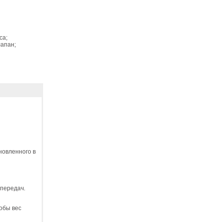
са;
апан;
новленного в
 передач.
обы вес