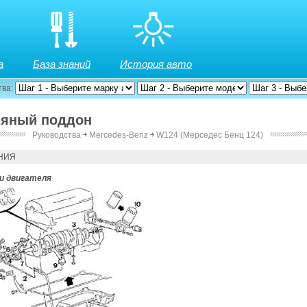
а
База знаний
История авто
тва:
ляный поддон
Руководства
￫
Mercedes-Benz
￫
W124 (Мерседес Бенц 124)
НИЯ
и двигателя