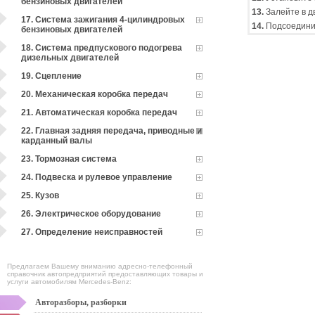
бензиновых двигателей
13.
Залейте в д
17. Система зажигания 4-цилиндровых
14.
Подсоединит
бензиновых двигателей
18. Система предпускового подогрева
дизельных двигателей
19. Сцепление
20. Механическая коробка передач
21. Автоматическая коробка передач
22. Главная задняя передача, приводные и
карданный валы
23. Тормозная система
24. Подвеска и рулевое управление
25. Кузов
26. Электрическое оборудование
27. Определение неисправностей
Предлагаем Вашему вниманию адресно-телефонный
справочник автопредприятий предоставляющих товары и
услуги автомобилям Mercedes-Benz:
Авторазборы, разборки