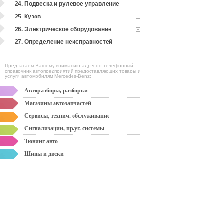
24. Подвеска и рулевое управление
25. Кузов
26. Электрическое оборудование
27. Определение неисправностей
Предлагаем Вашему вниманию адресно-телефонный
справочник автопредприятий предоставляющих товары и
услуги автомобилям Mercedes-Benz:
Авторазборы, разборки
Магазины автозапчастей
Сервисы, технич. обслуживание
Сигнализации, пр.уг. системы
Тюнинг авто
Шины и диски