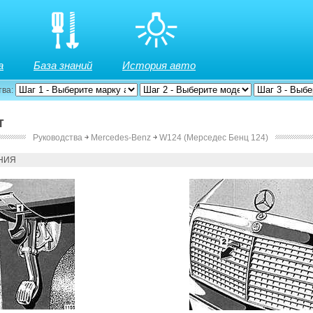
а
База знаний
История авто
тва:
т
Руководства
￫
Mercedes-Benz
￫
W124 (Мерседес Бенц 124)
НИЯ