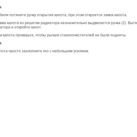
а
биля потяните ручку открытия капота, при этом откроется замок капота.
мка капота из решетки радиатора незначительно выдвигается ручка (2). Вытян
атора и откройте капот.
 капота проверьте, чтобы рычаги стеклоочистителей не были подняты.
а
пота просто захлопните его с небольшим усилием.